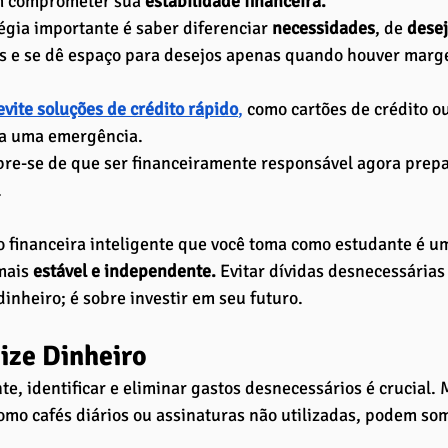
m comprometer sua
 estabilidade financeira.
égia importante é saber diferenciar 
necessidades
, de 
desej
 e se dê espaço para desejos apenas quando houver margem
evite soluções de crédito rápido
,
 como cartões de crédito 
ra uma emergência.
bre-se de que ser financeiramente responsável agora prepa
 
 financeira inteligente que você toma como estudante é u
mais
 estável e independente.
 Evitar dívidas desnecessárias
inheiro; é sobre investir em seu futuro.
ze Dinheiro
e, identificar e eliminar gastos desnecessários é crucial. 
mo cafés diários ou assinaturas não utilizadas, podem som
 