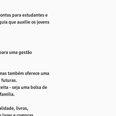
ontos para estudantes e 
uia que auxilie os jovens 
 para uma gestão 
 mas também oferece uma 
 futuras.
ita - seja uma bolsa de 
amília. 
idade, livros, 
o lazer e compras 