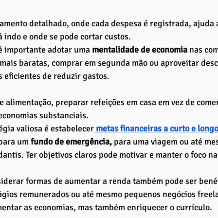
amento detalhado, onde cada despesa é registrada, ajuda a
á indo e onde se pode cortar custos.
 é importante adotar uma
 mentalidade de economia
 nas com
 mais baratas, comprar em segunda mão ou aproveitar desc
 eficientes de reduzir gastos. 
e alimentação, preparar refeições em casa em vez de come
economias substanciais.
égia valiosa é estabelecer
 metas financeiras a curto e long
para um 
fundo de emergência,
 para uma viagem ou até me
dantis. Ter objetivos claros pode motivar e manter o foco n
siderar formas de aumentar a renda também pode ser benéf
tágios remunerados ou até mesmo pequenos negócios freel
mentar as economias, mas também enriquecer o currículo.