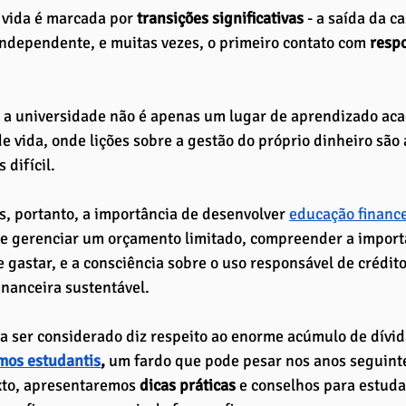
 vida é marcada por
 transições significativas
 - a saída da ca
independente, e muitas vezes, o primeiro contato com 
respo
, a universidade não é apenas um lugar de aprendizado a
e vida, onde lições sobre a gestão do próprio dinheiro são 
 difícil.
 portanto, a importância de desenvolver 
educação finance
e gerenciar um orçamento limitado, compreender a importâ
 gastar, e a consciência sobre o uso responsável de crédit
nanceira sustentável. 
a ser considerado diz respeito ao enorme acúmulo de dívida
mos estudantis
,
 um fardo que pode pesar nos anos seguint
xto, apresentaremos
 dicas práticas
 e conselhos para estuda