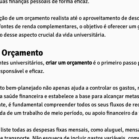
uas finanças pessoais de forma eficaz. 
ção de um orçamento realista até o aproveitamento de desc
fontes de renda complementares, o objetivo é oferecer um g
 desse aspecto crucial da vida universitária. 
m Orçamento
tes universitários,
 criar um orçamento
 é o primeiro passo
sponsável e eficaz. 
o bem-planejado não apenas ajuda a controlar os gastos,
da saúde financeira e estabelece a base para alcançar metas
e, é fundamental compreender todos os seus fluxos de rece
da de um trabalho de meio período, ou apoio financeiro da f
liste todas as despesas fixas mensais, como aluguel, mensal
e transporte. Não esqueça de incluir gastos variáveis, com